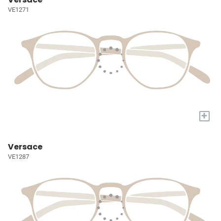
VE1271
+
Versace
VE1287