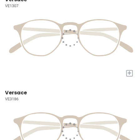
VE1307
+
Versace
VE3186