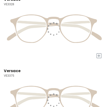
VE3328
+
Versace
VE3375