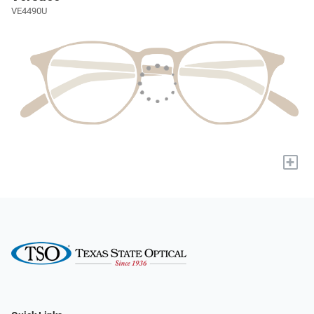
VE4490U
+