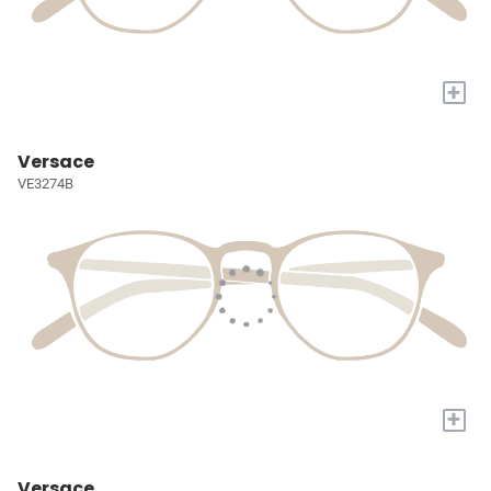
+
Versace
VE3274B
+
Versace