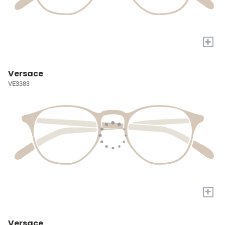
+
Versace
VE3383
+
Versace