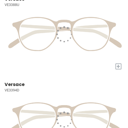
VE3388U
+
Versace
VE3394D