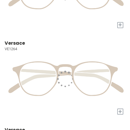
+
Versace
VE1264
+
Versace