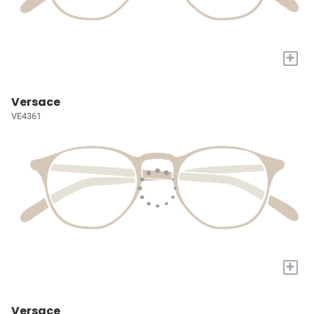
+
Versace
VE4361
+
Versace