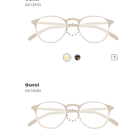
GG1291O
+
Gucci
GG1424O