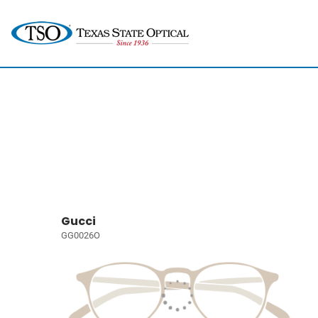
Gucci
GG0026O