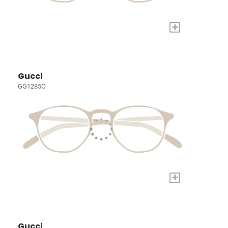
+
Gucci
GG1285O
+
Gucci