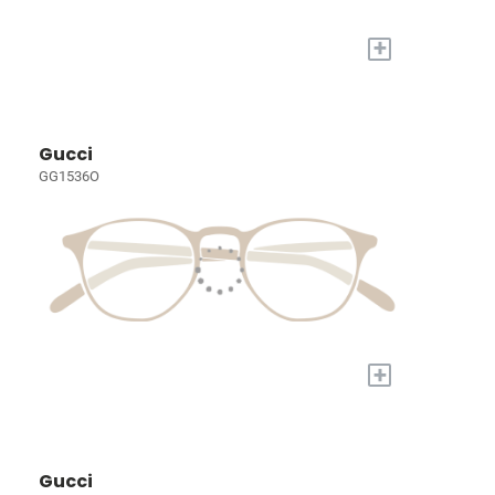
+
Gucci
GG1536O
+
Gucci