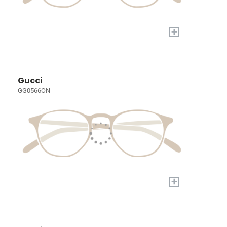
+
Gucci
GG0566ON
+