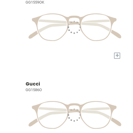
GG1559OK
+
Gucci
GG1586O