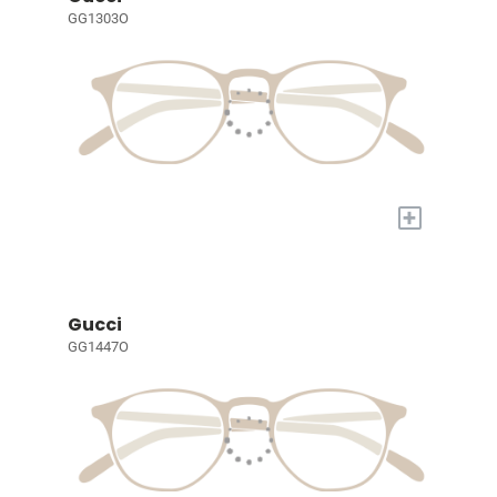
GG1303O
+
Gucci
GG1447O