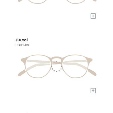
+
Gucci
GG0528S
+