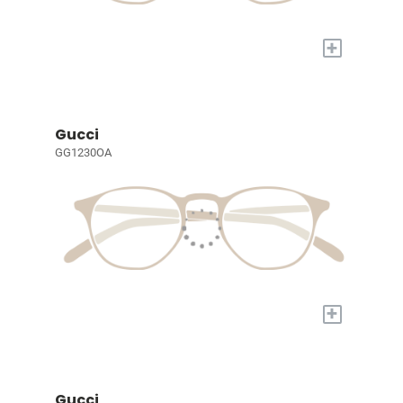
+
Gucci
GG1230OA
+
Gucci