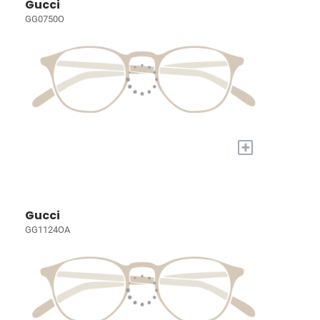
Gucci
GG0750O
+
Gucci
GG1124OA