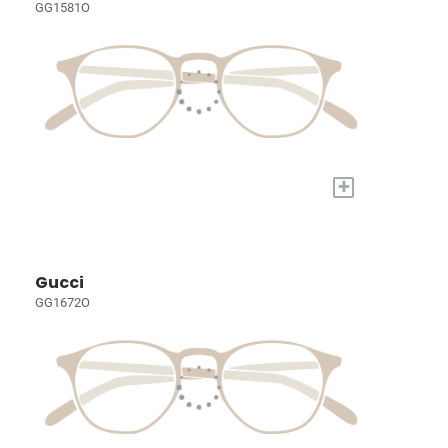
GG1581O
+
Gucci
GG1672O