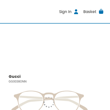
Sign In
Basket
Gucci
GG0038ONN