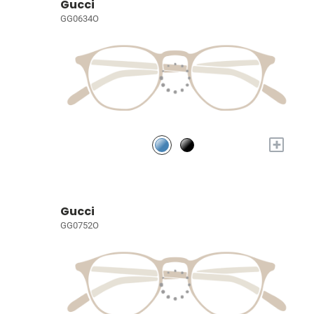
Gucci
GG0634O
+
Gucci
GG0752O