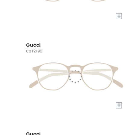
+
Gucci
GG1219O
+
Gucci