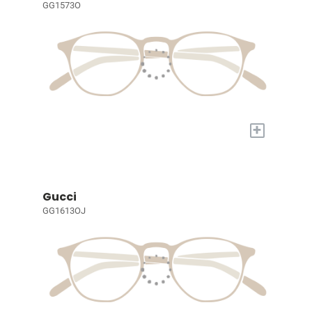
GG1573O
+
Gucci
GG1613OJ