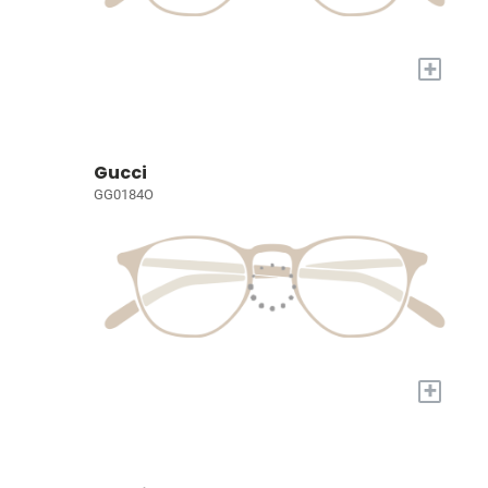
+
Gucci
GG0184O
+