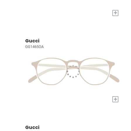
+
Gucci
GG1465OA
+
Gucci