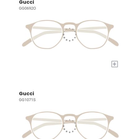
Gucci
GG0692O
+
Gucci
GG1071S