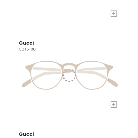
+
Gucci
GG1510O
+
Gucci