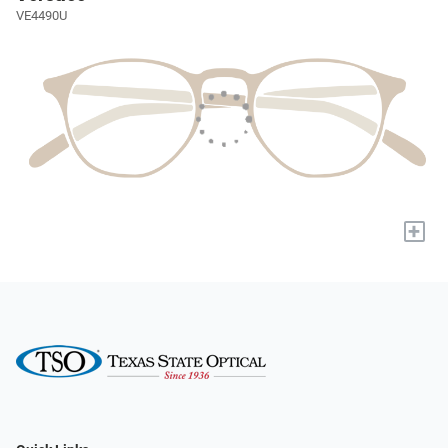
VE4490U
+