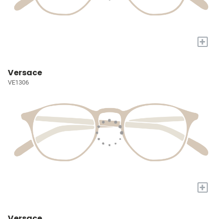
+
Versace
VE1306
+
Versace