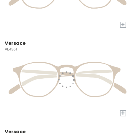
+
Versace
VE4361
+
Versace