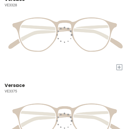
VE3328
+
Versace
VE3375