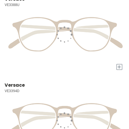
VE3388U
+
Versace
VE3394D