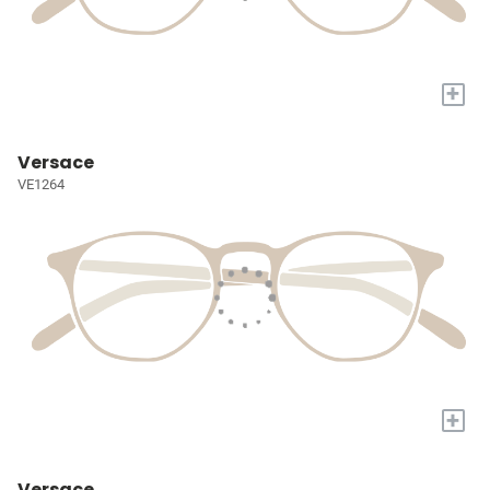
+
Versace
VE1264
+
Versace