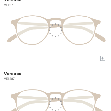
VE1271
+
Versace
VE1287