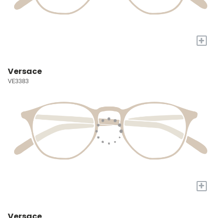
+
Versace
VE3383
+
Versace