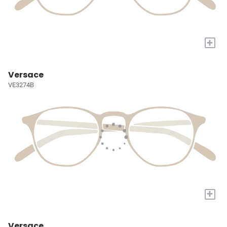
+
Versace
VE3274B
+
Versace